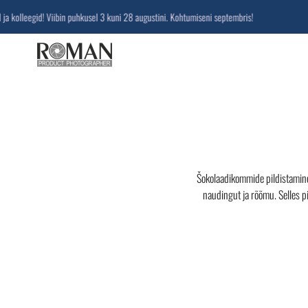
lleegid! Viibin puhkusel 3 kuni 28 augustini. Kohtumiseni septembris!
Šokolaadikommide pildistamine 
naudingut ja rõõmu. Selles pi