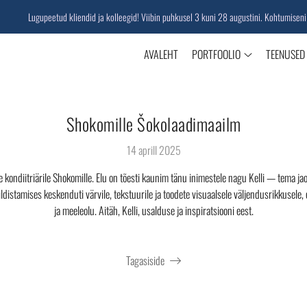
Lugupeetud kliendid ja kolleegid! Viibin puhkusel 3 kuni 28 augustini. Kohtumiseni septe
AVALEHT
PORTFOOLIO
TEENUSED
Shokomille Šokolaadimaailm
14 aprill 2025
kondiitriärile Shokomille. Elu on tõesti kaunim tänu inimestele nagu Kelli — tema ja
ldistamises keskenduti värvile, tekstuurile ja toodete visuaalsele väljendusrikkusele
ja meeleolu. Aitäh, Kelli, usalduse ja inspiratsiooni eest.
Tagasiside