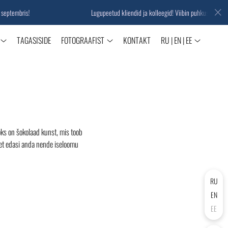
mbris!
Lugupeetud kliendid ja kolleegid! Viibin puhkusel 3 kuni 28 
TAGASISIDE
FOTOGRAAFIST
KONTAKT
RU | EN | EE
oks on šokolaad kunst, mis toob
, et edasi anda nende iseloomu
RU
EN
EE