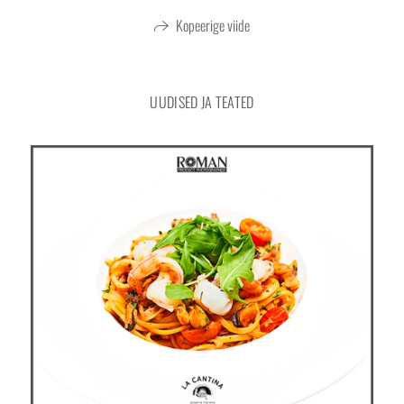
Chocolate Candy
Kopeerige viide
UUDISED JA TEATED