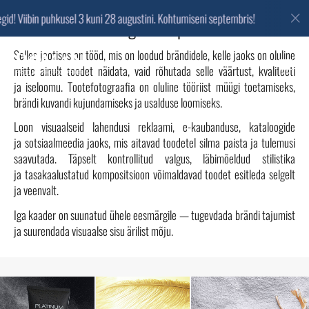
! Viibin puhkusel 3 kuni 28 augustini. Kohtumiseni septembris!
Lug
Tootefotograafia portfoolio.
Fotod kosmeetikast, ehetest…
Selles jaotises on tööd, mis on loodud brändidele, kelle jaoks on oluline
Menüü
EE
mitte ainult toodet näidata, vaid rõhutada selle väärtust, kvaliteeti
ja iseloomu. Tootefotograafia on oluline tööriist müügi toetamiseks,
brändi kuvandi kujundamiseks ja usalduse loomiseks.
Loon visuaalseid lahendusi reklaami, e-kaubanduse, kataloogide
ja sotsiaalmeedia jaoks, mis aitavad toodetel silma paista ja tulemusi
saavutada. Täpselt kontrollitud valgus, läbimõeldud stilistika
ja tasakaalustatud kompositsioon võimaldavad toodet esitleda selgelt
ja veenvalt.
Iga kaader on suunatud ühele eesmärgile — tugevdada brändi tajumist
ja suurendada visuaalse sisu ärilist mõju.