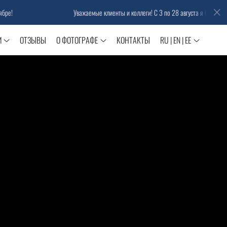
Уважаемые клиенты и коллеги! С 3 по 28 августа я буду в отпуске. До вст
И
ОТЗЫВЫ
О ФОТОГРАФЕ
КОНТАКТЫ
RU | EN | EE